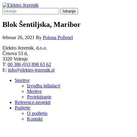
Iskanje
Blok Šentiljska, Maribor
februar 26, 2021
By
Polona Poženel
Elektro Jezernik, d.o.o.
Črnova 53 d,
3320 Velenje
T:
00 386 (0)3 898 63 62
E:
info@elektro-jezernik.si
Storitve
Izvedba inštalacij
Meritve
Projektiranje
Reference-projekti
Podjetje
O podjetju
Kontakt