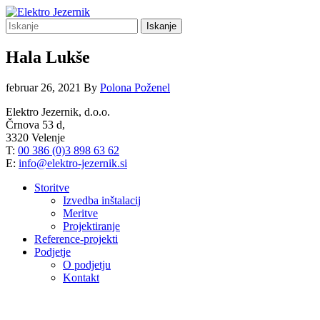
Iskanje
Hala Lukše
februar 26, 2021
By
Polona Poženel
Elektro Jezernik, d.o.o.
Črnova 53 d,
3320 Velenje
T:
00 386 (0)3 898 63 62
E:
info@elektro-jezernik.si
Storitve
Izvedba inštalacij
Meritve
Projektiranje
Reference-projekti
Podjetje
O podjetju
Kontakt