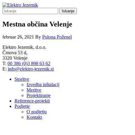
Iskanje
Mestna občina Velenje
februar 26, 2021
By
Polona Poženel
Elektro Jezernik, d.o.o.
Črnova 53 d,
3320 Velenje
T:
00 386 (0)3 898 63 62
E:
info@elektro-jezernik.si
Storitve
Izvedba inštalacij
Meritve
Projektiranje
Reference-projekti
Podjetje
O podjetju
Kontakt