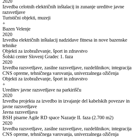
2020
Izvedba celotnih električnih inštalacij in zunanje ureditve javne
razsvetljave
Turistični objekti, muzeji
+
Bazen Velenje
2020
Izvedba električnih inštalacij nadzidave fitnesa in nove bazenske
tehnike
Objekti za izobraževanje, šport in zdravstvo
Šolski center Slovenj Gradec 1. faza
2020
Izvedba razsvetljave, zasilne razsvetljave, razdelilnikov, integracija
CNS opreme, tehničnega varovanja, univerzalnega ožičenja
Objekti za izobraževanje, šport in zdravstvo
+
Ureditev javne razsvetljave na parkirišču
2020
Izvedba projekta za izvedbo in izvajanje del kabelskih povezav in
javne razsvetljave
Javna razsvetljava
BSH pisarne Agile RD space Nazarje II. faza (2.700 m2)
2020
Izvedba razsvetljave, zasilne razsvetljave, razdelilnikov, integracija
CNS opreme, tehničnega varovanja, univerzalnega ožičenja