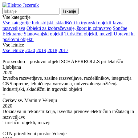
Iskanje
Vse kategorije
Vse kategorije
Industrijski, skladiščni in trgovski objekti
Javna
razsvetljava
Objekti za izobraževanje, šport in zdravstvo
Sončne
Elektrarne
Stanovanjski objekti
Turistični objekti, muzeji
Upravni in
poslovni objekti
Vse letnice
Vse letnice
2020
2019
2018
2017
+
Proizvodno – poslovni objekt SCHÄFERROLLS pri letališču
Ljubljana
2020
Izvedba razsvetljave, zasilne razsvetljave, razdelilnikov, integracija
CNS opreme, tehničnega varovanja, univerzalnega ožičenja
Industrijski, skladiščni in trgovski objekti
+
Cerkev sv. Martin v Velenju
2020
Dozidava in rekonstrukcija, izvedba prenove električnih inštalacij in
razsvetljave
Turistični objekti, muzeji
+
CTN prireditveni prostor Velenje