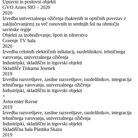
Upravni in poslovni objekti
GVO Arnes SIO – 2020
2020
Izvedba univerzalnega ožičenja (bakrenih in optičnih povezav z
zaključevanjem) za več osnovnih in srednjih šol na območju
savinske regije
Objekti za izobraževanje, šport in zdravstvo
Gorenje TV hala
2020
Izvedba celotnih električnih inštalacij, razdelilnikov, tehničnega
varovanja, univerzalnega ožičenja
Industrijski, skladiščni in trgovski objekti
Skladišče Tiskarna Jesenek
2019
Izvedba razsvetljave, zasilne razsvetljave, razdelilnikov, integracija
tehničnega varovanja, univerzalnega ožičenja
Industrijski, skladiščni in trgovski objekti
+
Avtocenter Ravne
2019
Izvedba razsvetljave, zasilne razsvetljave, razdelilnikov, integracija
tehničnega varovanja, univerzalnega ožičenja
Industrijski, skladiščni in trgovski objekti
Skladiščna hala Plastika Skaza
2019