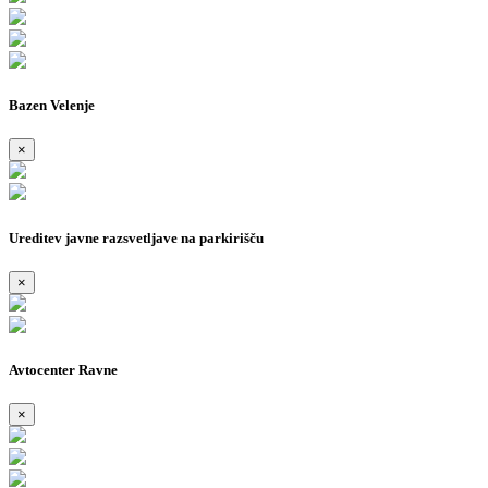
Bazen Velenje
×
Ureditev javne razsvetljave na parkirišču
×
Avtocenter Ravne
×